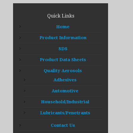
Quick Links
Home
Product Information
SDS
Product Data Sheets
Quality Aerosols
Adhesives
Automotive
Household/Industrial
Lubricants/Penetrants
Contact Us