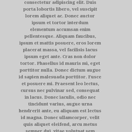
consectetur adipiscing elit. Duis
porta lobortis libero, vel suscipit
lorem aliquet ac. Donec auctor
ipsum et tortor interdum
elementum accumsan enim
pellentesque. Aliquam faucibus,
ipsum et mattis posuere, eros lorem
placerat massa, vel facilisis lacus
ipsum eget ante. Cras non dolor
tortor. Phasellus id mauris mi, eget
porttitor nulla. Donec dictum augue
id sapien malesuada porttitor. Fusce
et posuere mi. Praesent leo lectus,
cursus nec pulvinar sed, consequat
in lacus. Donec iaculis, odio nec
tincidunt varius, augue urna
hendrerit ante, eu aliquam est lectus
id magna. Donec ullamcorper, velit
quis aliquet eleifend, arcu metus
semper dui, vitae volutpat sem