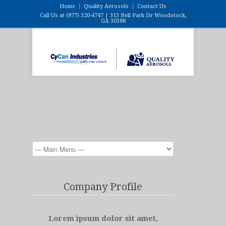
Home
Quality Aerosols
Contact Us
Call Us at (877) 320-4747 | 313 Bell Park Dr Woodstock,
GA 30188
Company Profile
Lorem ipsum dolor sit amet,